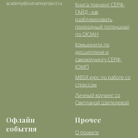
academy@soznanieproject.ru
Книга-тренинг СЁРФ-
ГАЙД - как
разблокировать
природный потенциал
по ОКЭАН
Комьюнити по
дисциплине и
самокоучингу СЁРФ-
КЭМП
MBSR курс по работе со
стрессом
Личный коучинг со
Светланой Шепелевой
Офлайн
Прочее
события
О проекте