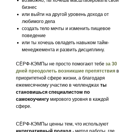
возможно, ты хочешь масштабировать свой
бизнес
или выйти на другой уровень дохода от
любимого дела
создать тело мечты и изменить пищевое
поведение
или ты хочешь овладеть навыком тайм-
менеджемента и развить дисциплину.
СЁРФ-КЭМПы не просто помогают тебе
за 30
дней преодолеть возникшие препятствия
в
приоритетной сфере жизни, а благодаря
ежемесячному участию в челленджах
ты
становишься специалистом по
самокоучингу
мирового уровня в каждой
сфере.
СЁРФ-КЭМПы ценны тем, что используют
интегративный подход
- метод работы, где