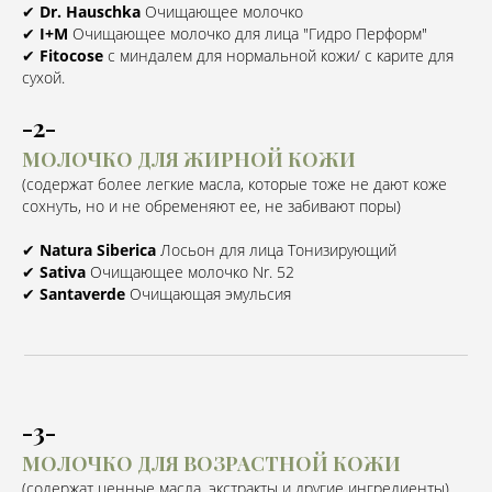
✔
Dr. Hauschka
Очищающее молочко⠀
✔
I+M
Очищающее молочко для лица "Гидро Перформ"⠀
✔
Fitocose
с миндалем для нормальной кожи/ с карите для
сухой.
-2-
МОЛОЧКО ДЛЯ ЖИРНОЙ КОЖИ
(содержат более легкие масла, которые тоже не дают коже
сохнуть, но и не обременяют ее, не забивают поры)
✔
Natura Siberica
Лосьон для лица Тонизирующий⠀
✔
Sativa
Очищающее молочко Nr. 52⠀
✔
Santaverde
Очищающая эмульсия⠀
-3-
МОЛОЧКО ДЛЯ ВОЗРАСТНОЙ КОЖИ
(содержат ценные масла, экстракты и другие ингредиенты)