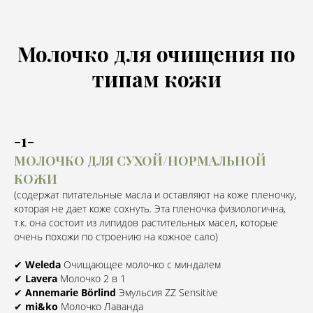
Молочко для очищения по
типам кожи
-1-
МОЛОЧКО ДЛЯ СУХОЙ/НОРМАЛЬНОЙ
КОЖИ
(содержат питательные масла и оставляют на коже пленочку,
которая не дает коже сохнуть. Эта пленочка физиологична,
т.к. она состоит из липидов растительных масел, которые
очень похожи по строению на кожное сало)
✔
Weleda
Очищающее молочко с миндалем⠀
✔
Lavera
Молочко 2 в 1⠀
✔
Annemarie Börlind
Эмульсия ZZ Sensitive⠀
✔
mi&ko
Молочко Лаванда⠀