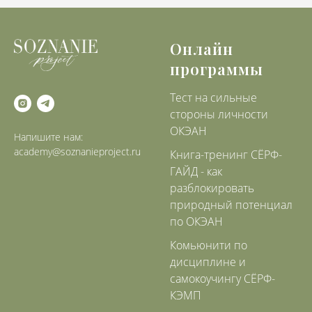
Онлайн
программы
Тест на сильные
стороны личности
ОКЭАН
Напишите нам:
academy@soznanieproject.ru
Книга-тренинг СЁРФ-
ГАЙД - как
разблокировать
природный потенциал
по ОКЭАН
Комьюнити по
дисциплине и
самокоучингу СЁРФ-
КЭМП