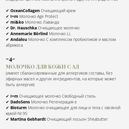
✔
OceanCollagen
Очищающий крем⠀
✔
I+m
Молочко Age Protect⠀
✔
mi&ko
Молочко Лаванда⠀
✔
Dr. Hauschka
Очищающее молочко⠀
✔
Annemarie Börlind
Молочко LL⠀
✔
Andalou
Молочко С комплексом пробиотиков и маслом
абрикоса
-4-
МОЛОЧКО ДЛЯ КОЖИ С АД
(имеют сбалансированные для аллергиков составы, без
эфирных масел и других ингредиентов, на которые может
быть аллергия)
✔
I+m
Очищающее молочко Свободный стиль⠀
✔
DadoSens
Молочко Регенерация е⠀
✔
Bioturm
Молочко очищающее для лица и тела с овсяной
мукой Nr.95⠀
✔
Martina Gebhardt
Очищающий лосьон Sheabutter⠀